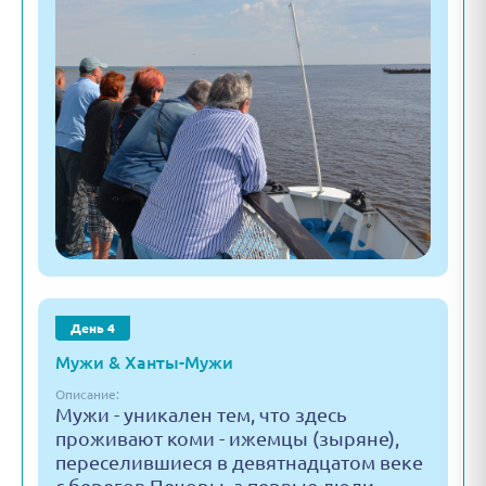
День 4
Мужи & Ханты-Мужи
Описание:
Мужи - уникален тем, что здесь
проживают коми - ижемцы (зыряне),
переселившиеся в девятнадцатом веке