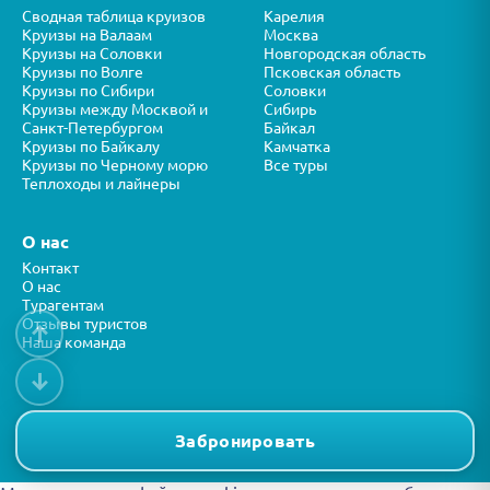
Сводная таблица круизов
Карелия
Круизы на Валаам
Москва
Круизы на Соловки
Новгородская область
Круизы по Волге
Псковская область
Круизы по Сибири
Соловки
Круизы между Москвой и
Сибирь
Санкт-Петербургом
Байкал
Круизы по Байкалу
Камчатка
Круизы по Черному морю
Все туры
Теплоходы и лайнеры
О нас
Контакт
О нас
Турагентам
Отзывы туристов
↑
Наша команда
↓
Все права защищены © ООО “ФОРТУНА” 2026
Представленная на сайте информация носит справочный характер и
Забронировать
не является публичной офертой.