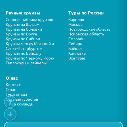
Речные круизы
Туры по России
Сводная таблица круизов
Карелия
Круизы на Валаам
Москва
Круизы на Соловки
Новгородская область
Круизы по Волге
Псковская область
Круизы по Сибири
Соловки
Круизы между Москвой и
Сибирь
Санкт-Петербургом
Байкал
Круизы по Байкалу
Камчатка
Круизы по Черному морю
Все туры
Теплоходы и лайнеры
О нас
Контакт
О нас
Турагентам
Отзывы туристов
↑
Наша команда
↓
Все права защищены © ООО “ФОРТУНА” 2026