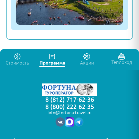
Теплоход
Стоимость
Программа
Акции
8 (812) 717-62-36
8 (800) 222-62-35
info@fortuna-travel.ru