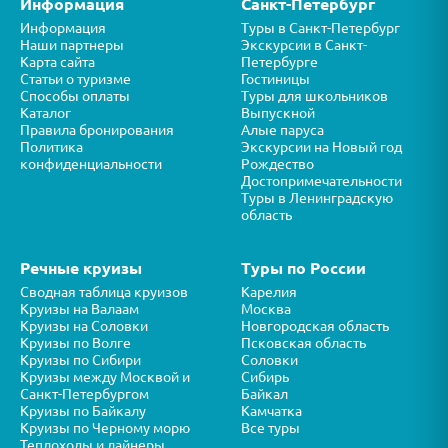
Информация
Санкт-Петербург
Информация
Туры в Санкт-Петербург
Наши партнеры
Экскурсии в Санкт-
Карта сайта
Петербурге
Статьи о туризме
Гостиницы
Способы оплаты
Туры для школьников
Каталог
Выпускной
Правила бронирования
Алые паруса
Политика
Экскурсии на Новый год
конфиденциальности
Рождество
Достопримечательности
Туры в Ленинградскую
область
Речные круизы
Туры по России
Сводная таблица круизов
Карелия
Круизы на Валаам
Москва
Круизы на Соловки
Новгородская область
Круизы по Волге
Псковская область
Круизы по Сибири
Соловки
Круизы между Москвой и
Сибирь
Санкт-Петербургом
Байкал
Круизы по Байкалу
Камчатка
Круизы по Черному морю
Все туры
Теплоходы и лайнеры