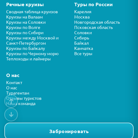
Речные круизы
Туры по России
Сводная таблица круизов
Карелия
Круизы на Валаам
Москва
Круизы на Соловки
Новгородская область
Круизы по Волге
Псковская область
Круизы по Сибири
Соловки
Круизы между Москвой и
Сибирь
Санкт-Петербургом
Байкал
Круизы по Байкалу
Камчатка
Круизы по Черному морю
Все туры
Теплоходы и лайнеры
О нас
Контакт
О нас
Турагентам
Отзывы туристов
↑
Наша команда
↓
Все права защищены © ООО “ФОРТУНА” 2026
Представленная на сайте информация носит справочный характер и
Забронировать
не является публичной офертой.