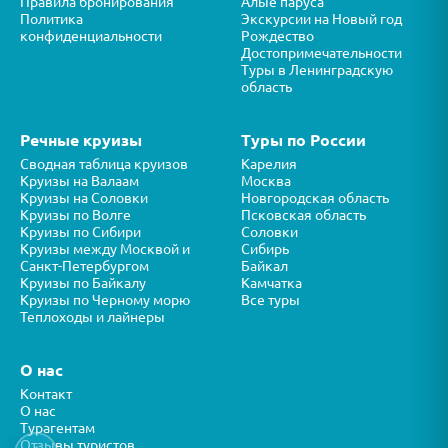
Правила бронирования
Алые паруса
Политика
Экскурсии на Новый год
конфиденциальности
Рождество
Достопримечательности
Туры в Ленинградскую
область
Речные круизы
Туры по России
Сводная таблица круизов
Карелия
Круизы на Валаам
Москва
Круизы на Соловки
Новгородская область
Круизы по Волге
Псковская область
Круизы по Сибири
Соловки
Круизы между Москвой и
Сибирь
Санкт-Петербургом
Байкал
Круизы по Байкалу
Камчатка
Круизы по Черному морю
Все туры
Теплоходы и лайнеры
О нас
Контакт
О нас
Турагентам
Отзывы туристов