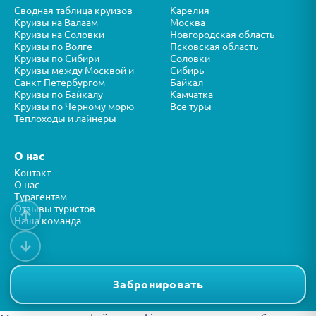
Сводная таблица круизов
Карелия
Круизы на Валаам
Москва
Круизы на Соловки
Новгородская область
Круизы по Волге
Псковская область
Круизы по Сибири
Соловки
Круизы между Москвой и
Сибирь
Санкт-Петербургом
Байкал
Круизы по Байкалу
Камчатка
Круизы по Черному морю
Все туры
Теплоходы и лайнеры
О нас
Контакт
О нас
Турагентам
Отзывы туристов
↑
Наша команда
↓
Все права защищены © ООО “ФОРТУНА” 2026
Представленная на сайте информация носит справочный характер и
Забронировать
не является публичной офертой.