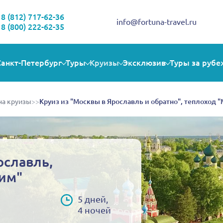
Здравствуйте!
Выбираете себе увлекательную поездку? Могу помочь!
8 (812) 717-62-36
info@fortuna-travel.ru
8 (800) 222-62-35
Санкт-Петербург
Туры
Круизы
Эксклюзив
Туры за рубе
на круизы
>>
Круиз из "Москвы в Ярославль и обратно", теплоход 
ославль,
рим"
5 дней,
4 ночей