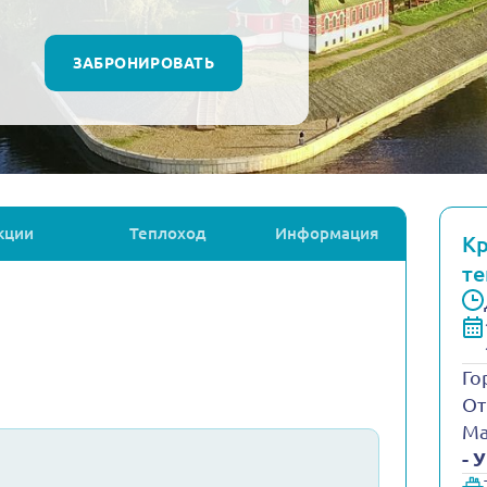
ЗАБРОНИРОВАТЬ
кции
Теплоход
Информация
Кр
те
Го
От
Ма
- 