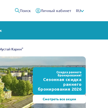
Поиск
Личный кабинет
RU
ж
"Мустай Карим"
Скидка раннего
бронирования!
Сезонная скидка
раннего
бронирования 2026
Смотреть все акции