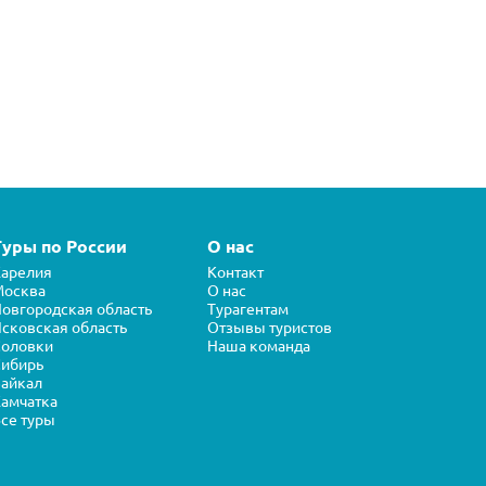
Туры по России
О нас
арелия
Контакт
Москва
О нас
овгородская область
Турагентам
сковская область
Отзывы туристов
Соловки
Наша команда
ибирь
айкал
амчатка
се туры