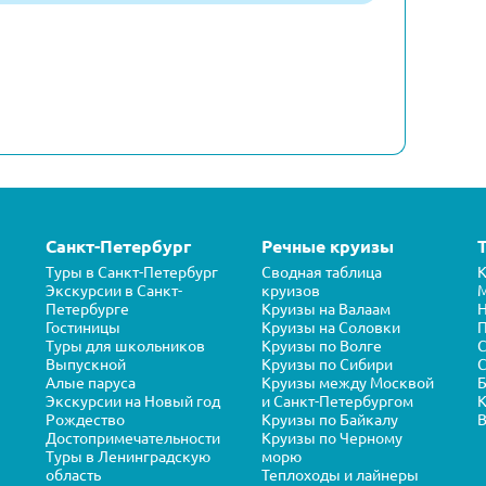
Санкт-Петербург
Речные круизы
Туры в Санкт-Петербург
Сводная таблица
К
Экскурсии в Санкт-
круизов
Петербурге
Круизы на Валаам
Н
Гостиницы
Круизы на Соловки
П
Туры для школьников
Круизы по Волге
Выпускной
Круизы по Сибири
С
Алые паруса
Круизы между Москвой
Б
Экскурсии на Новый год
и Санкт-Петербургом
К
Рождество
Круизы по Байкалу
В
Достопримечательности
Круизы по Черному
Туры в Ленинградскую
морю
область
Теплоходы и лайнеры