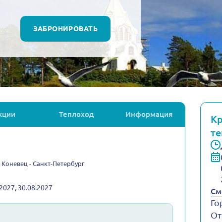
ЗАБРОНИРОВАТЬ
кции
Теплоход
Информация
Кр
те
- Коневец - Санкт-Петербург
.2027, 30.08.2027
См
Го
От