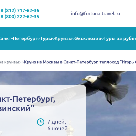
Здравствуйте!
Выбираете себе увлекательную поездку? Могу помочь!
8 (812) 717-62-36
info@fortuna-travel.ru
8 (800) 222-62-35
Санкт-Петербург
Туры
Круизы
Эксклюзив
Туры за рубе
на круизы
>>
Круиз из Москвы в Санкт-Петербург, теплоход "Игорь
кт-Петербург,
винский"
7 дней,
6 ночей