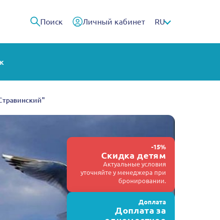
Поиск
Личный кабинет
RU
ж
 Стравинский"
-15%
Скидка детям
Актуальные условия
уточняйте у менеджера при
бронировании.
Доплата
Доплата за