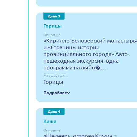
День 3
Горицы
Описание:
«Кирилло-Белозерский монастырь
и «Страницы истории
провинциального города» Авто-
пешеходная экскурсия, одна
программа на выбо�…
Маршрут дня:
Горицы
Подробнее
День 4
Кижи
Описание:
«Шедевры острова Кижи» и