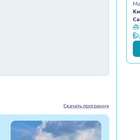
Ма
Ки
Са
Скачать программу