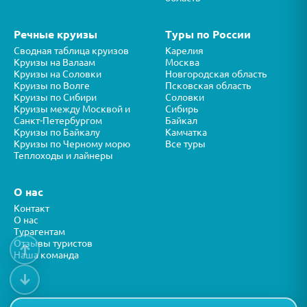
Речные круизы
Туры по России
Сводная таблица круизов
Карелия
Круизы на Валаам
Москва
Круизы на Соловки
Новгородская область
Круизы по Волге
Псковская область
Круизы по Сибири
Соловки
Круизы между Москвой и
Сибирь
Санкт-Петербургом
Байкал
Круизы по Байкалу
Камчатка
Круизы по Черному морю
Все туры
Теплоходы и лайнеры
О нас
Контакт
О нас
Турагентам
Отзывы туристов
↑
Наша команда
↓
Все права защищены © ООО “ФОРТУНА” 2026