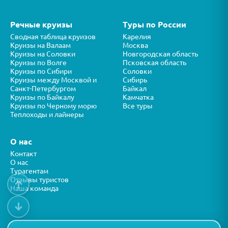
Речные круизы
Туры по России
Сводная таблица круизов
Карелия
Круизы на Валаам
Москва
Круизы на Соловки
Новгородская область
Круизы по Волге
Псковская область
Круизы по Сибири
Соловки
Круизы между Москвой и
Сибирь
Санкт-Петербургом
Байкал
Круизы по Байкалу
Камчатка
Круизы по Черному морю
Все туры
Теплоходы и лайнеры
О нас
Контакт
О нас
Турагентам
Отзывы туристов
↑
Наша команда
↓
Все права защищены © ООО “ФОРТУНА” 2026