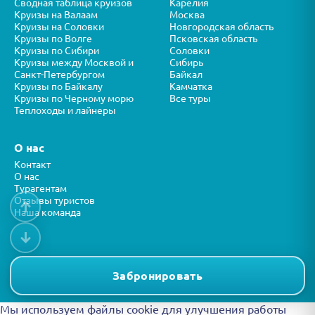
Сводная таблица круизов
Карелия
Круизы на Валаам
Москва
Круизы на Соловки
Новгородская область
Круизы по Волге
Псковская область
Круизы по Сибири
Соловки
Круизы между Москвой и
Сибирь
Санкт-Петербургом
Байкал
Круизы по Байкалу
Камчатка
Круизы по Черному морю
Все туры
Теплоходы и лайнеры
О нас
Контакт
О нас
Турагентам
Отзывы туристов
↑
Наша команда
↓
Все права защищены © ООО “ФОРТУНА” 2026
Представленная на сайте информация носит справочный характер и
Забронировать
не является публичной офертой.
Мы используем файлы cookie для улучшения работы