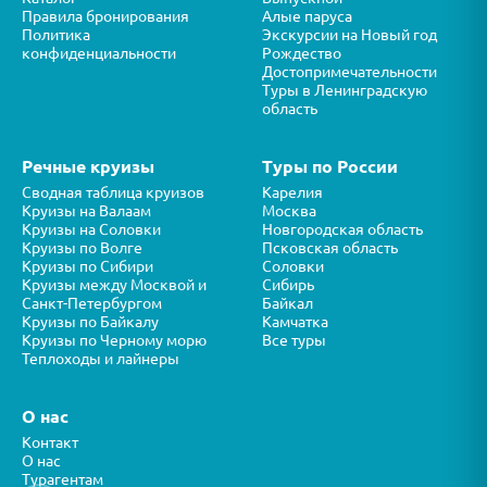
Правила бронирования
Алые паруса
Политика
Экскурсии на Новый год
конфиденциальности
Рождество
Достопримечательности
Туры в Ленинградскую
область
Речные круизы
Туры по России
Сводная таблица круизов
Карелия
Круизы на Валаам
Москва
Круизы на Соловки
Новгородская область
Круизы по Волге
Псковская область
Круизы по Сибири
Соловки
Круизы между Москвой и
Сибирь
Санкт-Петербургом
Байкал
Круизы по Байкалу
Камчатка
Круизы по Черному морю
Все туры
Теплоходы и лайнеры
О нас
Контакт
О нас
Турагентам