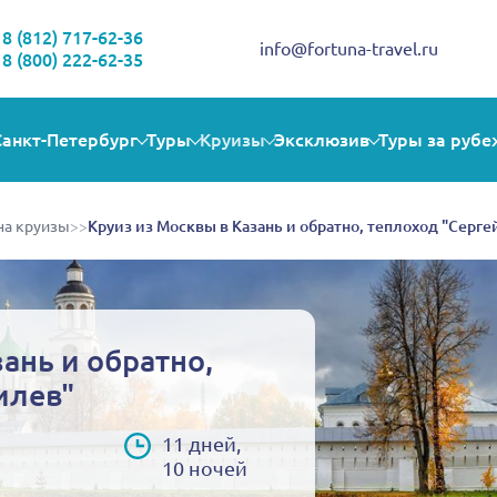
Здравствуйте!
Выбираете себе увлекательную поездку? Могу помочь!
8 (812) 717-62-36
info@fortuna-travel.ru
8 (800) 222-62-35
Санкт-Петербург
Туры
Круизы
Эксклюзив
Туры за рубе
на круизы
>>
Круиз из Москвы в Казань и обратно, теплоход "Серге
ань и обратно,
илев"
11 дней,
10 ночей