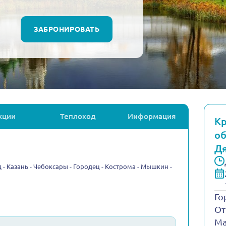
ЗАБРОНИРОВАТЬ
кции
Теплоход
Информация
Кр
об
Дя
 - Казань - Чебоксары - Городец - Кострома - Мышкин -
Го
От
Ма