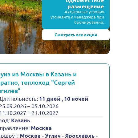
одноместное
размещение
Актуальные условия
уточняйте у менеджера при
бронировании.
Смотреть все акции
уиз из Москвы в Казань и
ратно, теплоход "Сергей
гилев"
Длительность:
11 дней , 10 ночей
25.09.2026 – 05.10.2026
11.10.2027 – 21.10.2027
род:
Казань
правление:
Москва
ршрут:
Москва - Углич - Ярославль -