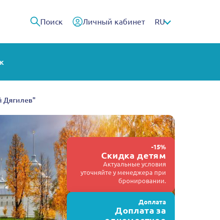
Поиск
Личный кабинет
RU
ж
й Дягилев"
-15%
Скидка детям
Актуальные условия
уточняйте у менеджера при
бронировании.
Доплата
Доплата за