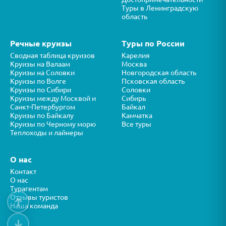
Туры в Ленинградскую
область
Речные круизы
Туры по России
Сводная таблица круизов
Карелия
Круизы на Валаам
Москва
Круизы на Соловки
Новгородская область
Круизы по Волге
Псковская область
Круизы по Сибири
Соловки
Круизы между Москвой и
Сибирь
Санкт-Петербургом
Байкал
Круизы по Байкалу
Камчатка
Круизы по Черному морю
Все туры
Теплоходы и лайнеры
О нас
Контакт
О нас
Турагентам
Отзывы туристов
↑
Наша команда
↓