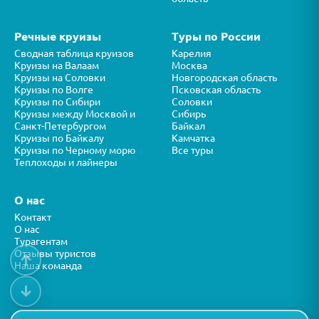
Речные круизы
Туры по России
Сводная таблица круизов
Карелия
Круизы на Валаам
Москва
Круизы на Соловки
Новгородская область
Круизы по Волге
Псковская область
Круизы по Сибири
Соловки
Круизы между Москвой и
Сибирь
Санкт-Петербургом
Байкал
Круизы по Байкалу
Камчатка
Круизы по Черному морю
Все туры
Теплоходы и лайнеры
О нас
Контакт
О нас
Турагентам
Отзывы туристов
↑
Наша команда
↓
Все права защищены © ООО “ФОРТУНА” 2026