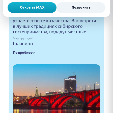
Галанино
Открыть MAX
Позвонить
Описание:
Вы увидите настоящие русские дома и
узнаете о быте казачества. Вас встретят
в лучших традициях сибирского
гостеприимства, подадут местные…
Маршрут дня:
Галанино
Подробнее