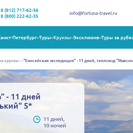
Здравствуйте!
Выбираете себе увлекательную поездку? Могу помочь!
8 (812) 717-62-36
info@fortuna-travel.ru
8 (800) 222-62-35
Санкт-Петербург
Туры
Круизы
Эксклюзив
Туры за рубе
на круизы
>>
"Енисейская экспедиция" - 11 дней, теплоход "Максим
" - 11 дней
ький" 5*
11 дней,
10 ночей