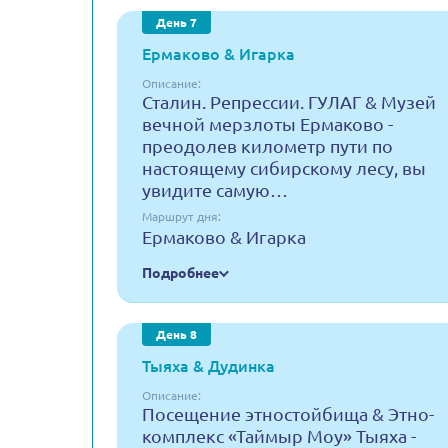
День 7
Ермаково & Игарка
Описание:
Сталин. Репрессии. ГУЛАГ & Музей
вечной мерзлоты Ермаково -
преодолев километр пути по
настоящему сибирскому лесу, вы
увидите самую…
Маршрут дня:
Ермаково & Игарка
Подробнее
День 8
Тыяха & Дудинка
Описание:
Посещение этностойбища & Этно-
комплекс «Таймыр Моу» Тыяха -