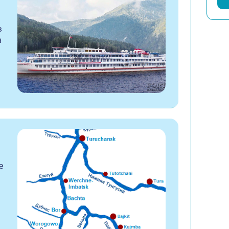
в
а
е