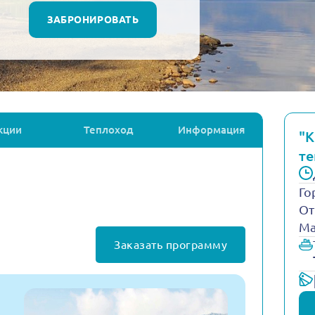
ЗАБРОНИРОВАТЬ
кции
Теплоход
Информация
"К
те
Го
От
Ма
Заказать программу