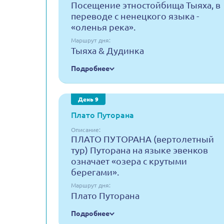
Посещение этностойбища Тыяха, в
переводе с ненецкого языка -
«оленья река».
Маршрут дня:
Тыяха & Дудинка
Подробнее
День 9
Плато Путорана
Описание:
ПЛАТО ПУТОРАНА (вертолетный
тур) Путорана на языке эвенков
означает «озера с крутыми
берегами».
Маршрут дня:
Плато Путорана
Подробнее