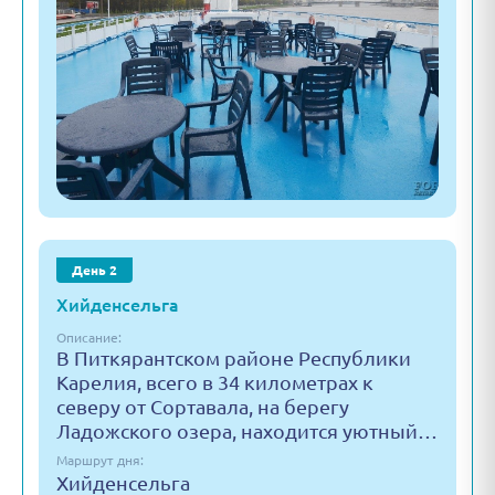
День 2
Хийденсельга
Описание:
В Питкярантском районе Республики
Карелия, всего в 34 километрах к
северу от Сортавала, на берегу
Ладожского озера, находится уютный…
Маршрут дня:
Хийденсельга