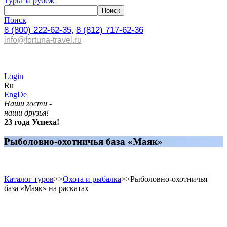
Туры за рубеж
Поиск
8 (800) 222-62-35,
8 (812) 717-62-36
info@fortuna-travel.ru
Login
Ru
Eng
De
Наши гости -
наши друзья!
23 года Успеха!
Рыболовно-охотничья база «Маяк»
Каталог туров
>>
Охота и рыбалка
>>
Рыболовно-охотничья
база «Маяк» на раскатах