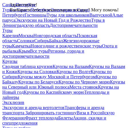
Санкт-Петербург
Здравствуйте!
Туры в Санкт-Петербург
Выбираете себе увлекательную поездку? Могу помочь!
Экскурсии в Санкт-
Петербурге
Гостиницы
Туры для школьников
Выпускной
Алые
паруса
Экскурсии на Новый Год и Рождество
Туры в
Ленинградскую область
Достопримечательности
Туры
Карелия
Москва
Новгородская область
Псковская
область
Соловки
Сибирь
Байкал
Железнодорожные
туры
Камчатка
Новогодние и рождественские туры
Охота и
рыбалка
Крым
Все туры
Регионы, города и
достопримечательности
Круизы
Сводная таблица круизов
Круизы на Валаам
Круизы на Валаам
и Кижи
Круизы на Соловки
Круизы по Волге
Круизы по
Сибири
Круизы между Москвой и Петербургом
Круизы по
Байкалу
Круизы по Беларуси
Круизы по Черному морю
Круизы
на Северный или Южный полюса
Места стоянок
Круизы на
Новый год
Круизы по Каспийскому морю
Теплоходы и
лайнеры
Эксклюзив
Экскурсии и аренда вертолетов
Трансферы и аренда
транспорта
Забронировать гостиницу
Виза в Российскую
Федерацию
Фрахт теплохода
Билеты
Акции, скидки и
спецпредложения