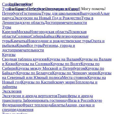
Санкт-Петербург
Здравствуйте!
Туры в Санкт-Петербург
Выбираете себе увлекательную поездку? Могу помочь!
Экскурсии в Санкт-
Петербурге
Гостиницы
Туры для школьников
Выпускной
Алые
паруса
Экскурсии на Новый Год и Рождество
Туры в
Ленинградскую область
Достопримечательности
Туры
Карелия
Москва
Новгородская область
Псковская
область
Соловки
Сибирь
Байкал
Железнодорожные
туры
Камчатка
Новогодние и рождественские туры
Охота и
рыбалка
Крым
Все туры
Регионы, города и
достопримечательности
Круизы
Сводная таблица круизов
Круизы на Валаам
Круизы на Валаам
и Кижи
Круизы на Соловки
Круизы по Волге
Круизы по
Сибири
Круизы между Москвой и Петербургом
Круизы по
Байкалу
Круизы по Беларуси
Круизы по Черному морю
Круизы
на Северный или Южный полюса
Места стоянок
Круизы на
Новый год
Круизы по Каспийскому морю
Теплоходы и
лайнеры
Эксклюзив
Экскурсии и аренда вертолетов
Трансферы и аренда
транспорта
Забронировать гостиницу
Виза в Российскую
Федерацию
Фрахт теплохода
Билеты
Акции, скидки и
спецпредложения