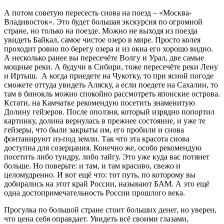
А потом советую пересесть снова на поезд – «Москва-
Владивосток». Это будет большая экскурсия по огромной
стране, но только на поезде. Можно не выходя из поезда
увидеть Байкал, самое чистое озеро в мире. Просто колея
проходит ровно по берегу озера и из окна его хорошо видно.
А несколько ранее вы пересечёте Волгу и Урал, две самые
мощные реки. А будучи в Сибири, тоже пересечёте реки Лену
и Иртыш. А когда приедете на Чукотку, то при ясной погоде
сможете оттуда увидеть Аляску, а если поедете на Сахалин, то
там в бинокль можно спокойно рассмотреть японские острова.
Кстати, на Камчатке рекомендую посетить знаменитую
Долину гейзеров. После оползня, который изрядно попортил
картинку, долина вернулась в прежнее состояние, и уже те
гейзеры, что были закрыты им, его пробили и снова
фонтанируют из-под земли. Так что эта красота снова
доступна для созерцания. Конечно же, особо рекомендую
посетить либо тундру, либо тайгу. Это уже куда вас потянет
больше. Но поверьте: и там, и там красиво, свежо и
целомудренно. И вот ещё что: тот путь, по которому вы
добирались на этот край России, называют БАМ. А это ещё
одна достопримечательность России прошлого века.
Прогулка по большой стране стоит больших денег, но уверен,
что цена себя оправдает. Увидеть всё своими глазами,