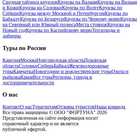
Сводная таблица круизов
Круизы на Валаам
Круизы на Валаам
и Кижи
Круизы на Соловки
Круизы по Волге
Круизы по
Сибири
Круизы между Москвой и Петербургом
Круизы по
Байкалу
Круизы по Беларуси
Круизы по Черному морю
Круизы
на Северный или Южный полюса
Места стоянок
Круизы на
Новый год
Круизы по Каспийскому морю
Теплоходы и
лайнеры
Туры по России
Карелия
Москва
Новгородская область
Псковская
область
Соловки
Сибирь
Байкал
Железнодорожные
туры
Камчатка
Новогодние и рождественские туры
Охота и
рыбалка
Крым
Все туры
Регионы, города и
достопримечательности
О нас
Контакт
О нас
Турагентам
Отзывы туристов
Наша команда
Все права защищены © ООО "ФОРТУНА" 2026
Представленная на сайте информация носит
справочный характер и не является
публичной офертой.