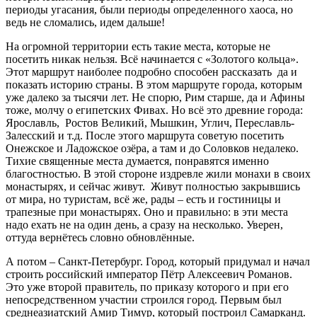
периоды угасания, были периоды определенного хаоса, но
ведь не сломались, идем дальше!
На огромной территории есть такие места, которые не
посетить никак нельзя. Всё начинается с «Золотого кольца».
Этот маршрут наиболее подробно способен рассказать да и
показать историю страны. В этом маршруте города, которым
уже далеко за тысячи лет. Не спорю, Рим старше, да и Афины
тоже, молчу о египетских Фивах. Но всё это древние города:
Ярославль, Ростов Великий, Мышкин, Углич, Переславль-
Залесский и т.д. После этого маршрута советую посетить
Онежское и Ладожское озёра, а там и до Соловков недалеко.
Тихие священные места думается, понравятся именно
благостностью. В этой стороне издревле жили монахи в своих
монастырях, и сейчас живут. Живут полностью закрывшись
от мира, но туристам, всё же, рады – есть и гостиницы и
трапезные при монастырях. Оно и правильно: в эти места
надо ехать не на один день, а сразу на несколько. Уверен,
оттуда вернётесь словно обновлённые.
А потом – Санкт-Петербург. Город, который придумал и начал
строить российский император Пётр Алексеевич Романов.
Это уже второй правитель, по приказу которого и при его
непосредственном участии строился город. Первым был
среднеазиатский Амир Тимур, который построил Самарканд.