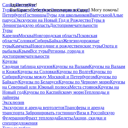
Санкт-Петербург
Здравствуйте!
Туры в Санкт-Петербург
Выбираете себе увлекательную поездку? Могу помочь!
Экскурсии в Санкт-
Петербурге
Гостиницы
Туры для школьников
Выпускной
Алые
паруса
Экскурсии на Новый Год и Рождество
Туры в
Ленинградскую область
Достопримечательности
Туры
Карелия
Москва
Новгородская область
Псковская
область
Соловки
Сибирь
Байкал
Железнодорожные
туры
Камчатка
Новогодние и рождественские туры
Охота и
рыбалка
Крым
Все туры
Регионы, города и
достопримечательности
Круизы
Сводная таблица круизов
Круизы на Валаам
Круизы на Валаам
и Кижи
Круизы на Соловки
Круизы по Волге
Круизы по
Сибири
Круизы между Москвой и Петербургом
Круизы по
Байкалу
Круизы по Беларуси
Круизы по Черному морю
Круизы
на Северный или Южный полюса
Места стоянок
Круизы на
Новый год
Круизы по Каспийскому морю
Теплоходы и
лайнеры
Эксклюзив
Экскурсии и аренда вертолетов
Трансферы и аренда
транспорта
Забронировать гостиницу
Виза в Российскую
Федерацию
Фрахт теплохода
Билеты
Акции, скидки и
спецпредложения