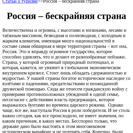
Статьи о туризме
>>
Россия – бескрайняя страна
Россия – бескрайняя страна
Величественна и огромна, с высотами и низинами, лесами и
таёжным массивом, безводная и полноводная, с холодным и
жарким климатом, имеющая много национальностей в
составе самая обширная в мире территория страны – вот она,
Россия. Это и вправду огромное государство, которое
способно удивлять, что и делают ее разнообразные пейзажи.
Страна, у которой огромный природный потенциал, и
которая, кажется, не увязнет в глобальном экономическом
внутреннем кризисе. Стоит лишь обладать сдержанностью и
мудростью. У нашей страны богатое историческое наследие со
взлётами и падениями, предательствами и неожиданной
дружеской помощью. Сюда же отнесем гражданскую войну с
примерами противоположных убеждений в одной семье,
несогласие с действиями власть предержащих, которое
выражалось бунтами во времена царского режима. Однако
чаще, все же, выступала Россия в роли победителя. И не столь
важно сегодня, как все происходило, не имеет значения, по
каким причинам, в каких местах. Бесспорно только, что
державе дано было выстоять в этом многовековом
историческом марафоне и не потерять себя. Конечно, были