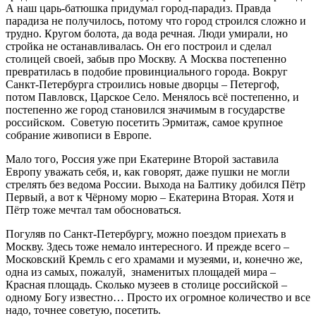
А наш царь-батюшка придумал город-парадиз. Правда
парадиза не получилось, потому что город строился сложно и
трудно. Кругом болота, да вода речная. Люди умирали, но
стройка не останавливалась. Он его построил и сделал
столицей своей, забыв про Москву. А Москва постепенно
превратилась в подобие провинциального города. Вокруг
Санкт-Петербурга строились новые дворцы – Петергоф,
потом Павловск, Царское Село. Менялось всё постепенно, и
постепенно же город становился значимым в государстве
российском. Советую посетить Эрмитаж, самое крупное
собрание живописи в Европе.
Мало того, Россия уже при Екатерине Второй заставила
Европу уважать себя, и, как говорят, даже пушки не могли
стрелять без ведома России. Выхода на Балтику добился Пётр
Первый, а вот к Чёрному морю – Екатерина Вторая. Хотя и
Пётр тоже мечтал там обосноваться.
Погуляв по Санкт-Петербургу, можно поездом приехать в
Москву. Здесь тоже немало интересного. И прежде всего –
Московский Кремль с его храмами и музеями, и, конечно же,
одна из самых, пожалуй, знаменитых площадей мира –
Красная площадь. Сколько музеев в столице российской –
одному Богу известно… Просто их огромное количество и все
надо, точнее советую, посетить.