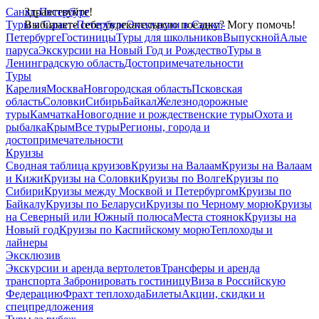
Санкт-Петербург
Здравствуйте!
Туры в Санкт-Петербург
Выбираете себе увлекательную поездку? Могу помочь!
Экскурсии в Санкт-
Петербурге
Гостиницы
Туры для школьников
Выпускной
Алые
паруса
Экскурсии на Новый Год и Рождество
Туры в
Ленинградскую область
Достопримечательности
Туры
Карелия
Москва
Новгородская область
Псковская
область
Соловки
Сибирь
Байкал
Железнодорожные
туры
Камчатка
Новогодние и рождественские туры
Охота и
рыбалка
Крым
Все туры
Регионы, города и
достопримечательности
Круизы
Сводная таблица круизов
Круизы на Валаам
Круизы на Валаам
и Кижи
Круизы на Соловки
Круизы по Волге
Круизы по
Сибири
Круизы между Москвой и Петербургом
Круизы по
Байкалу
Круизы по Беларуси
Круизы по Черному морю
Круизы
на Северный или Южный полюса
Места стоянок
Круизы на
Новый год
Круизы по Каспийскому морю
Теплоходы и
лайнеры
Эксклюзив
Экскурсии и аренда вертолетов
Трансферы и аренда
транспорта
Забронировать гостиницу
Виза в Российскую
Федерацию
Фрахт теплохода
Билеты
Акции, скидки и
спецпредложения