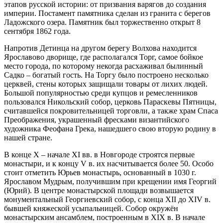
этапов русской истории: от призвания варягов до создания
империи. Постамент памятника сделан из гранита с берегов
Ладожского озера. Памятник был торжественно открыт 8
сентября 1862 года.
Напротив Детинца на другом берегу Волхова находится
Ярославово дворище, где располагался Торг, самое бойкое
место города, по которому некогда расхаживал былинный
Садко – богатый гость. На Торгу было построено несколько
церквей, стены которых защищали товары от лихих людей.
Большой популярностью среди купцов и ремесленников
пользовался Никольский собор, церковь Параскевы Пятницы,
считавшейся покровительницей торговли, а также храм Спаса
Преображения, украшенный фресками византийского
художника Феофана Грека, нашедшего свою вторую родину в
нашей стране.
В конце X – начале XI вв. в Новгороде строятся первые
монастыри, и к концу V в. их насчитывается более 50. Особо
стоит отметить Юрьев монастырь, основанный в 1030 г.
Ярославом Мудрым, получившим при крещении имя Георгий
(Юрий). В центре монастырской площади возвышается
монументальный Георгиевский собор, с конца XII до XIV в.
бывшей княжеской усыпальницей. Собор окружён
монастырским ансамблем, построенным в XIX в. В начале