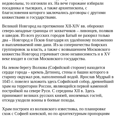
недовольны, то изгоняли их. На вече горожане избирали
посадника и тысяцких, а также архиепископа, с
благословения которого заключались договоры с другими
княжествами и государствами.
Великий Новгород на протяжении XII-XIV вв. оборонял
северо-западные границы от захватчиков – ливонцев, поляков
и шведов. Из всех русских городов Батый не разорил только
два – Новгород и Псков благодаря их удалённому положению
и выплачиваемой ими дани. Из-за соперничества боярских
группировок за власть, а также с возвышением Московского
княжества Новгород утрачивает свою независимость и в XV
веке входит в состав Московского государства.
На левом берегу Волхова (Софийской стороне) находится
сердце города – кремль Детинец, стены и башни которого в
старину окружал ров, наполненный водой. Ярослав Мудрый в
1045 г. повелел заложить здесь Софийский собор, древнейший
храм на территории России, являющийся первой каменной
постройкой на севере Руси. С середины XII в. Здесь
принимают великих русских князей, иноземных гостей,
отсюда уходили воины в боевые походы.
Храм построен из волховского известняка, по планировке
схож с Софией киевской, но по архитектурным пропорциям