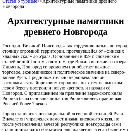
Статьи о туризме
>>
Архитектурные памятники древнего
Новгорода
Архитектурные памятники
древнего Новгорода
Господин Великий Новгород – так горделиво называли город,
столицу огромной территории, протянувшейся от «финских
хладных скал» до Урала. Основанный в 859 г. словенским
старейшиной Гостомыслом там, где Волхов вытекает из озера
Ильмень, Новгород со временем приобретает важное
торговое, экономическое и политическое значение на северо-
западе Руси. Предположительно первоначально он
располагался на йориковом городище, но затем на высоком
левом берегу построили новую крепость и назвали её
Новгород. С приглашением на правление варяжского князя
Рюрика была основана династия Рюриковичей, правившая
Россией более 7 веков.
Город становится неофициальной «северной столицей Руси.
Вначале он управлялся наместниками киевского князя, но
после установления вечевой республики новгородцы сами
стали приглашать себе князей для правления, а если были ими