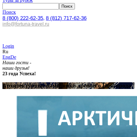
Туры за рубеж
Поиск
8 (800) 222-62-35,
8 (812) 717-62-36
info@fortuna-travel.ru
Login
Ru
Eng
De
Наши гости -
наши друзья!
23 года Успеха!
Архитектурные памятники древнего Новгорода