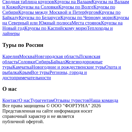
Сводная таблица круизов
Круизы на Валаам
Круизы на Валаам
и Кижи
Круизы на Соловки
Круизы по Волге
Круизы по
Сибири
Круизы между Москвой и Петербургом
Круизы по
Байкалу
Круизы по Беларуси
Круизы по Черному морю
Круизы
на Северный или Южный полюса
Места стоянок
Круизы на
Новый год
Круизы по Каспийскому морю
Теплоходы и
лайнеры
Туры по России
Карелия
Москва
Новгородская область
Псковская
область
Соловки
Сибирь
Байкал
Железнодорожные
туры
Камчатка
Новогодние и рождественские туры
Охота и
рыбалка
Крым
Все туры
Регионы, города и
достопримечательности
О нас
Контакт
О нас
Турагентам
Отзывы туристов
Наша команда
Все права защищены © ООО "ФОРТУНА" 2026
Представленная на сайте информация носит
справочный характер и не является
публичной офертой.