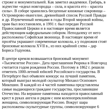
строже и монументальней. Как заметил академики. Грабарь, в
зодчестве «идеал новгородца – сила, и красота его – красота
силы». В соборе хранились бесценные книжные сокровища –
Остромирово евангелие, древнейший список Русской Правды
и др. Изувеченный немцами в годы Второй мировой войны,
храм был восстановлен, в 1991 г. был передан Русской
Православной Церкви и в настоящее время является
действующим кафедральным собором. Неподалеку от него
расположена Софийская звонница. В настоящее время её
пролёты украшают современные колокола, а у подножия стоят
бронзовые колокола XVII в., из них крайний слева – дар
Бориса Годунова.
В центре кремля возвышается бронзовый монумент
«Тысячелетие России». Дата приглашения Рюрика в Новгород
считается годом рождения России. Поэтому в 1862 г. решили
отметить 1000-летний юбилей Российского государства. В
Петербурге был объявлен конкурс на лучший памятник,
который выиграл молодой скульптор Михаил Осипович
Микешин. В каждой из 4 частей памятника представлены
самые выдающиеся граждане государства, прославившие
Отечество. На вершине памятника находится православный
крест в руках ангела и рядом с ним коленопреклонённая
женщина, символизирующая Россию. Вокруг шара
расположены скульптурные группы, символизирующие 6