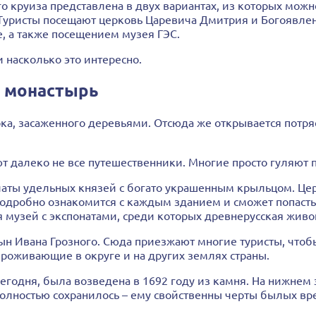
го круиза представлена в двух вариантах, из которых мо
Туристы посещают церковь Царевича Дмитрия и Богоявлен
, а также посещением музея ГЭС.
и насколько это интересно.
и монастырь
рка, засаженного деревьями. Отсюда же открывается потр
т далеко не все путешественники. Многие просто гуляют 
алаты удельных князей с богато украшенным крыльцом. Це
подробно ознакомится с каждым зданием и сможет попасть
 музей с экспонатами, среди которых древнерусская живо
ын Ивана Грозного. Сюда приезжают многие туристы, чтоб
проживающие в округе и на других землях страны.
одня, была возведена в 1692 году из камня. На нижнем э
лностью сохранилось – ему свойственны черты былых вре