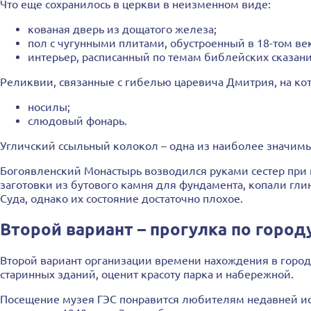
Что еще сохранилось в церкви в неизменном виде:
кованая дверь из дощатого железа;
пол с чугунными плитами, обустроенный в 18-том ве
интерьер, расписанный по темам библейских сказани
Реликвии, связанные с гибелью царевича Дмитрия, на кот
носилы;
слюдовый фонарь.
Угличский ссыльный колокол – одна из наиболее значимы
Богоявленский Монастырь возводился руками сестер при
заготовки из бутового камня для фундамента, копали гли
Суда, однако их состояние достаточно плохое.
Второй вариант – прогулка по город
Второй вариант организации времени нахождения в город
старинных зданий, оценит красоту парка и набережной.
Посещение музея ГЭС понравится любителям недавней ист