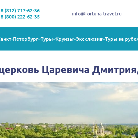
Здравствуйте!
Выбираете себе увлекательную поездку? Могу помочь!
8 (812) 717-62-36
info@fortuna-travel.ru
8 (800) 222-62-35
Санкт-Петербург
Туры
Круизы
Эксклюзив
Туры за рубе
, церковь Царевича Дмитрия