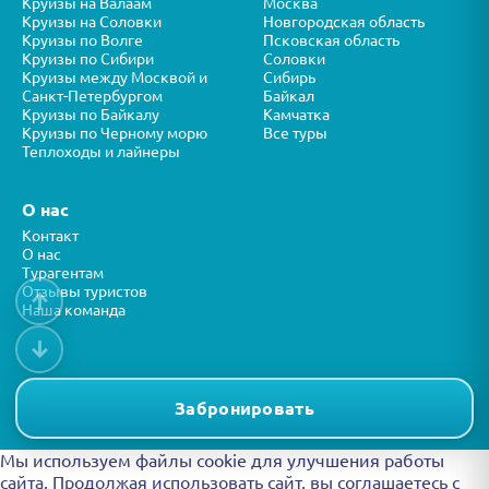
Круизы на Валаам
Москва
Круизы на Соловки
Новгородская область
Круизы по Волге
Псковская область
Круизы по Сибири
Соловки
Круизы между Москвой и
Сибирь
Санкт-Петербургом
Байкал
Круизы по Байкалу
Камчатка
Круизы по Черному морю
Все туры
Теплоходы и лайнеры
О нас
Контакт
О нас
Турагентам
Отзывы туристов
↑
Наша команда
↓
Все права защищены © ООО “ФОРТУНА” 2026
Представленная на сайте информация носит справочный характер и
Забронировать
не является публичной офертой.
Мы используем файлы cookie для улучшения работы
сайта. Продолжая использовать сайт, вы
соглашаетесь с