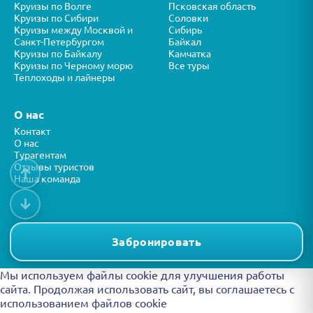
Круизы по Волге
Псковская область
Круизы по Сибири
Соловки
Круизы между Москвой и
Сибирь
Санкт-Петербургом
Байкал
Круизы по Байкалу
Камчатка
Круизы по Черному морю
Все туры
Теплоходы и лайнеры
О нас
Контакт
О нас
Турагентам
Отзывы туристов
↑
Наша команда
↓
Все права защищены © ООО “ФОРТУНА” 2026
Представленная на сайте информация носит справочный характер и
Забронировать
не является публичной офертой.
Мы используем файлы cookie для улучшения работы
сайта. Продолжая использовать сайт, вы
соглашаетесь с
использованием файлов cookie