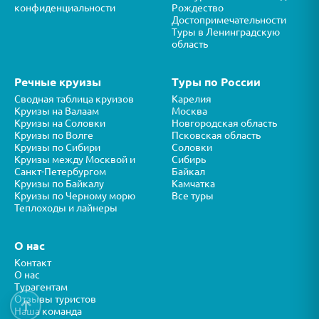
конфиденциальности
Рождество
Достопримечательности
Туры в Ленинградскую
область
Речные круизы
Туры по России
Сводная таблица круизов
Карелия
Круизы на Валаам
Москва
Круизы на Соловки
Новгородская область
Круизы по Волге
Псковская область
Круизы по Сибири
Соловки
Круизы между Москвой и
Сибирь
Санкт-Петербургом
Байкал
Круизы по Байкалу
Камчатка
Круизы по Черному морю
Все туры
Теплоходы и лайнеры
О нас
Контакт
О нас
Турагентам
Отзывы туристов
↑
Наша команда