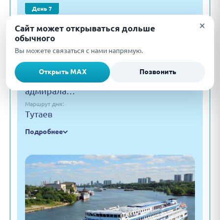
День 7
×
Тутаев
Сайт может открываться дольше
обычного
Описание:
1. «От морских побед к святости…»-
Вы можете связаться с нами напрямую.
пешеходная экскурсия: знакомство с
историей основания Романово-
Открыть MAX
Позвонить
Борисоглебского уезда, музеем
адмирала…
Маршрут дня:
Тутаев
Подробнее