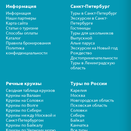
Информация
Санкт-Петербург
Информация
Туры в Санкт-Петербург
Наши партнеры
Экскурсии в Санкт-
Карта сайта
Петербурге
Статьи о туризме
Гостиницы
Способы оплаты
Туры для школьников
Каталог
Выпускной
Правила бронирования
Алые паруса
Политика
Экскурсии на Новый год
конфиденциальности
Рождество
Достопримечательности
Туры в Ленинградскую
область
Речные круизы
Туры по России
Сводная таблица круизов
Карелия
Круизы на Валаам
Москва
Круизы на Соловки
Новгородская область
Круизы по Волге
Псковская область
Круизы по Сибири
Соловки
Круизы между Москвой и
Сибирь
Санкт-Петербургом
Байкал
Круизы по Байкалу
Камчатка
Круизы по Черному морю
Все туры