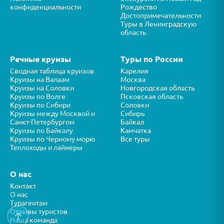
конфиденциальности
Рождество
Достопримечательности
Туры в Ленинградскую
область
Речные круизы
Туры по России
Сводная таблица круизов
Карелия
Круизы на Валаам
Москва
Круизы на Соловки
Новгородская область
Круизы по Волге
Псковская область
Круизы по Сибири
Соловки
Круизы между Москвой и
Сибирь
Санкт-Петербургом
Байкал
Круизы по Байкалу
Камчатка
Круизы по Черному морю
Все туры
Теплоходы и лайнеры
О нас
Контакт
О нас
Турагентам
Отзывы туристов
↑
Наша команда