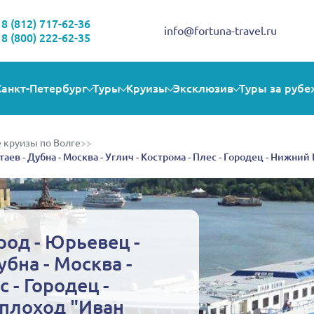
Здравствуйте!
Выбираете себе увлекательную поездку? Могу помочь!
8 (812) 717-62-36
info@fortuna-travel.ru
8 (800) 222-62-35
Санкт-Петербург
Туры
Круизы
Эксклюзив
Туры за рубе
 круизы по Волге
>>
аев - Дубна - Москва - Углич - Кострома - Плес - Городец - Нижни
од - Юрьевец -
убна - Москва -
с - Городец -
плоход "Иван