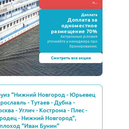
и...
Доплата
Доплата за
одноместное
размещение 70%
Актуальные условия
уточняйте у менеджера при
бронировании.
Смотреть все акции
уиз "Нижний Новгород - Юрьевец
Ярославль - Тутаев - Дубна -
сква - Углич - Кострома - Плес -
родец - Нижний Новгород",
плоход "Иван Бунин"