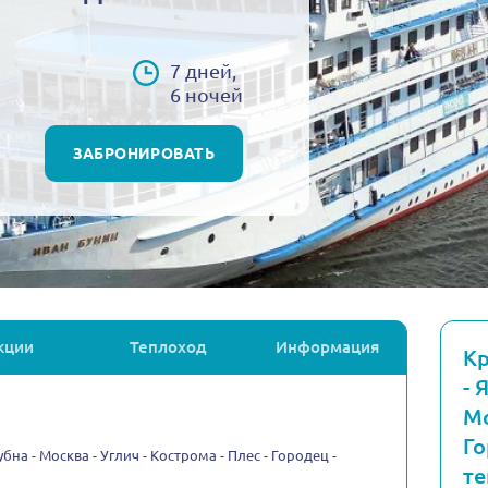
7 дней,
6 ночей
ЗАБРОНИРОВАТЬ
кции
Теплоход
Информация
Кр
- 
Мо
Го
на - Москва - Углич - Кострома - Плес - Городец -
те