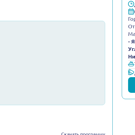
Го
От
Ма
- 
Уг
Ни
Скачать программу