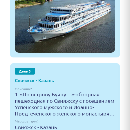
День 3
Свияжск - Казань
Описание:
1. «По острову Буяну…»-обзорная
пешеходная по Свияжску с посещением
Успенского мужского и Иоанно-
Предтеченского женского монастыря…
Маршрут дня:
Свияжск - Казань