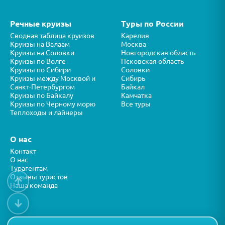
Речные круизы
Туры по России
Сводная таблица круизов
Карелия
Круизы на Валаам
Москва
Круизы на Соловки
Новгородская область
Круизы по Волге
Псковская область
Круизы по Сибири
Соловки
Круизы между Москвой и
Сибирь
Санкт-Петербургом
Байкал
Круизы по Байкалу
Камчатка
Круизы по Черному морю
Все туры
Теплоходы и лайнеры
О нас
Контакт
О нас
Турагентам
Отзывы туристов
↑
Наша команда
↓
Все права защищены © ООО “ФОРТУНА” 2026