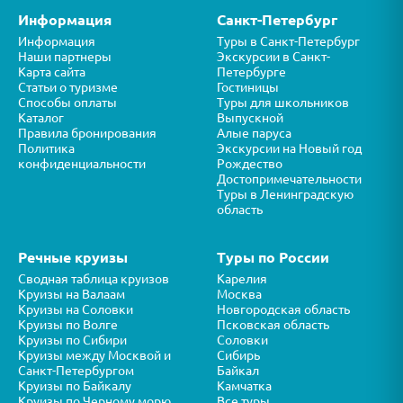
Информация
Санкт-Петербург
Информация
Туры в Санкт-Петербург
Наши партнеры
Экскурсии в Санкт-
Карта сайта
Петербурге
Статьи о туризме
Гостиницы
Способы оплаты
Туры для школьников
Каталог
Выпускной
Правила бронирования
Алые паруса
Политика
Экскурсии на Новый год
конфиденциальности
Рождество
Достопримечательности
Туры в Ленинградскую
область
Речные круизы
Туры по России
Сводная таблица круизов
Карелия
Круизы на Валаам
Москва
Круизы на Соловки
Новгородская область
Круизы по Волге
Псковская область
Круизы по Сибири
Соловки
Круизы между Москвой и
Сибирь
Санкт-Петербургом
Байкал
Круизы по Байкалу
Камчатка
Круизы по Черному морю
Все туры