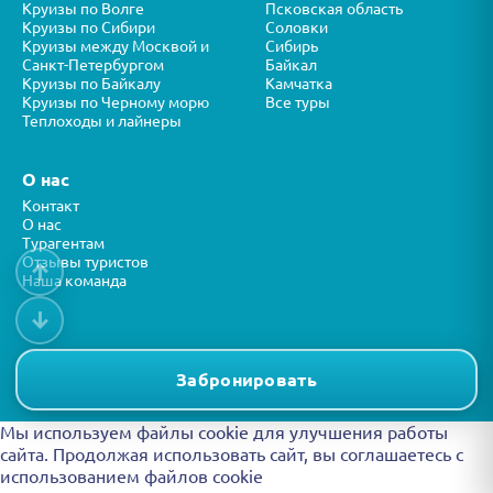
Круизы по Волге
Псковская область
Круизы по Сибири
Соловки
Круизы между Москвой и
Сибирь
Санкт-Петербургом
Байкал
Круизы по Байкалу
Камчатка
Круизы по Черному морю
Все туры
Теплоходы и лайнеры
О нас
Контакт
О нас
Турагентам
Отзывы туристов
↑
Наша команда
↓
Все права защищены © ООО “ФОРТУНА” 2026
Представленная на сайте информация носит справочный характер и
Забронировать
не является публичной офертой.
Мы используем файлы cookie для улучшения работы
сайта. Продолжая использовать сайт, вы
соглашаетесь с
использованием файлов cookie