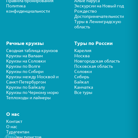
Правила бронирования
Алые паруса
Политика
Экскурсии на Новый год
конфиденциальности
Рождество
Достопримечательности
Туры в Ленинградскую
область
Речные круизы
Туры по России
Сводная таблица круизов
Карелия
Круизы на Валаам
Москва
Круизы на Соловки
Новгородская область
Круизы по Волге
Псковская область
Круизы по Сибири
Соловки
Круизы между Москвой и
Сибирь
Санкт-Петербургом
Байкал
Круизы по Байкалу
Камчатка
Круизы по Черному морю
Все туры
Теплоходы и лайнеры
О нас
Контакт
О нас
Турагентам
Отзывы туристов