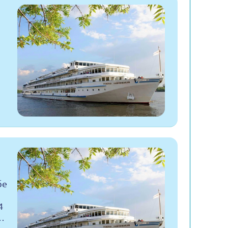
бе
4
…