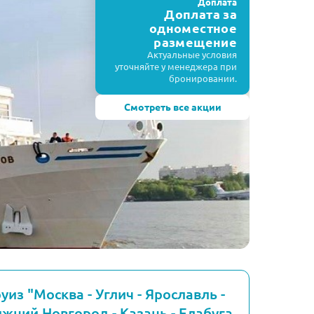
Доплата
Доплата за
одноместное
размещение
Актуальные условия
уточняйте у менеджера при
бронировании.
Смотреть все акции
уиз "Москва - Углич - Ярославль -
жний Новгород - Казань - Елабуга