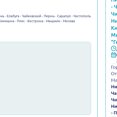
- 
Чи
нь - Елабуга - Чайковский - Пермь - Сарапул - Чистополь
Ни
 Кинешма - Плес - Кострома - Мышкин - Москва
Ки
Мы
"Г
Го
От
Ма
Ни
Ча
Чи
Ни
- 