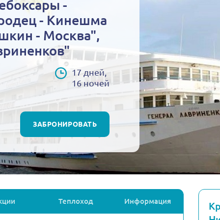
Чебоксары -
родец - Кинешма
ышкин - Москва",
вриненков"
17 дней,
16 ночей
ЗАБРОНИРОВАТЬ
кции
Теплоход
Информация
Кр
Ни