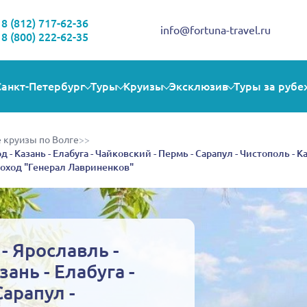
Здравствуйте!
Выбираете себе увлекательную поездку? Могу помочь!
8 (812) 717-62-36
info@fortuna-travel.ru
8 (800) 222-62-35
Санкт-Петербург
Туры
Круизы
Эксклюзив
Туры за рубе
 круизы по Волге
>>
 - Казань - Елабуга - Чайковский - Пермь - Сарапул - Чистополь - 
лоход "Генерал Лавриненков"
- Ярославль -
ань - Елабуга -
Сарапул -