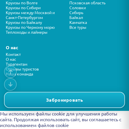
Круизы по Волге
Псковская область
Круизы по Сибири
Соловки
Круизы между Москвой и
Сибирь
Санкт-Петербургом
Байкал
Круизы по Байкалу
Камчатка
Круизы по Черному морю
Все туры
Теплоходы и лайнеры
О нас
Контакт
О нас
Турагентам
Отзывы туристов
↑
Наша команда
↓
Все права защищены © ООО “ФОРТУНА” 2026
Представленная на сайте информация носит справочный характер и
Забронировать
не является публичной офертой.
Мы используем файлы cookie для улучшения работы
сайта. Продолжая использовать сайт, вы
соглашаетесь с
использованием файлов cookie