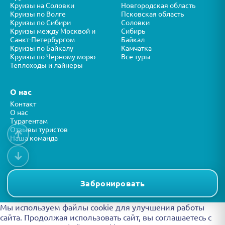
Круизы на Соловки
Новгородская область
Круизы по Волге
Псковская область
Круизы по Сибири
Соловки
Круизы между Москвой и
Сибирь
Санкт-Петербургом
Байкал
Круизы по Байкалу
Камчатка
Круизы по Черному морю
Все туры
Теплоходы и лайнеры
О нас
Контакт
О нас
Турагентам
Отзывы туристов
↑
Наша команда
↓
Все права защищены © ООО “ФОРТУНА” 2026
Представленная на сайте информация носит справочный характер и
Забронировать
не является публичной офертой.
Мы используем файлы cookie для улучшения работы
сайта. Продолжая использовать сайт, вы
соглашаетесь с