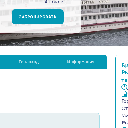
4 ночей
ЗАБРОНИРОВАТЬ
Теплоход
Информация
Кр
Ры
те
а
Го
От
Ма
Ры