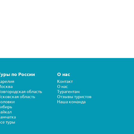
Туры по России
О нас
арелия
Контакт
Москва
О нас
овгородская область
Турагентам
сковская область
Отзывы туристов
Соловки
Наша команда
ибирь
айкал
амчатка
се туры