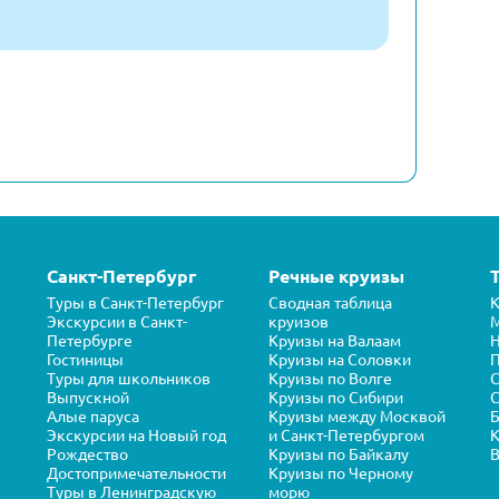
Санкт-Петербург
Речные круизы
Туры в Санкт-Петербург
Сводная таблица
К
Экскурсии в Санкт-
круизов
Петербурге
Круизы на Валаам
Н
Гостиницы
Круизы на Соловки
П
Туры для школьников
Круизы по Волге
Выпускной
Круизы по Сибири
С
Алые паруса
Круизы между Москвой
Б
Экскурсии на Новый год
и Санкт-Петербургом
К
Рождество
Круизы по Байкалу
В
Достопримечательности
Круизы по Черному
Туры в Ленинградскую
морю