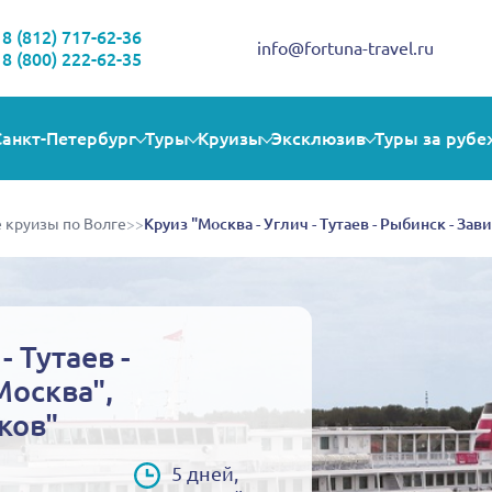
Здравствуйте!
Выбираете себе увлекательную поездку? Могу помочь!
8 (812) 717-62-36
info@fortuna-travel.ru
8 (800) 222-62-35
Санкт-Петербург
Туры
Круизы
Эксклюзив
Туры за рубе
 круизы по Волге
>>
Круиз "Москва - Углич - Тутаев - Рыбинск - За
- Тутаев -
Москва",
ков"
5 дней,