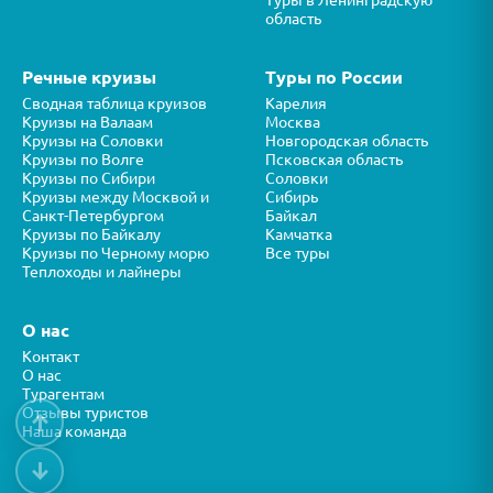
Туры в Ленинградскую
область
Речные круизы
Туры по России
Сводная таблица круизов
Карелия
Круизы на Валаам
Москва
Круизы на Соловки
Новгородская область
Круизы по Волге
Псковская область
Круизы по Сибири
Соловки
Круизы между Москвой и
Сибирь
Санкт-Петербургом
Байкал
Круизы по Байкалу
Камчатка
Круизы по Черному морю
Все туры
Теплоходы и лайнеры
О нас
Контакт
О нас
Турагентам
Отзывы туристов
↑
Наша команда
↓