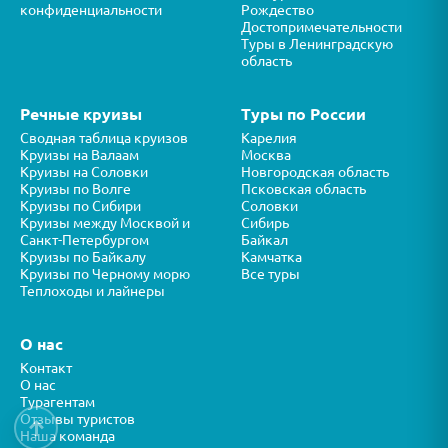
конфиденциальности
Рождество
Достопримечательности
Туры в Ленинградскую
область
Речные круизы
Туры по России
Сводная таблица круизов
Карелия
Круизы на Валаам
Москва
Круизы на Соловки
Новгородская область
Круизы по Волге
Псковская область
Круизы по Сибири
Соловки
Круизы между Москвой и
Сибирь
Санкт-Петербургом
Байкал
Круизы по Байкалу
Камчатка
Круизы по Черному морю
Все туры
Теплоходы и лайнеры
О нас
Контакт
О нас
Турагентам
Отзывы туристов
↑
Наша команда