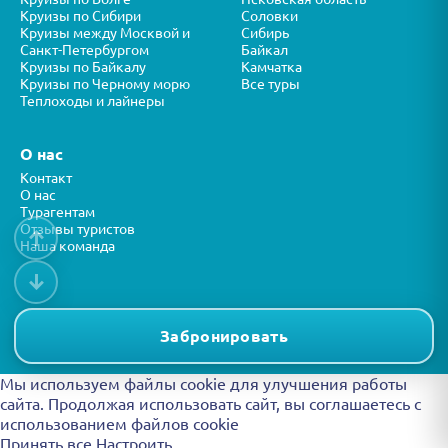
Круизы по Сибири
Соловки
Круизы между Москвой и
Сибирь
Санкт-Петербургом
Байкал
Круизы по Байкалу
Камчатка
Круизы по Черному морю
Все туры
Теплоходы и лайнеры
О нас
Контакт
О нас
Турагентам
Отзывы туристов
↑
Наша команда
↓
Все права защищены © ООО “ФОРТУНА” 2026
Представленная на сайте информация носит справочный характер и
Забронировать
не является публичной офертой.
Мы используем файлы cookie для улучшения работы
сайта. Продолжая использовать сайт, вы
соглашаетесь с
использованием файлов cookie
Принять все
Настроить