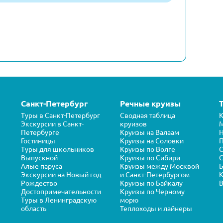
Санкт-Петербург
Речные круизы
Туры в Санкт-Петербург
Сводная таблица
К
Экскурсии в Санкт-
круизов
Петербурге
Круизы на Валаам
Н
Гостиницы
Круизы на Соловки
П
Туры для школьников
Круизы по Волге
Выпускной
Круизы по Сибири
С
Алые паруса
Круизы между Москвой
Б
Экскурсии на Новый год
и Санкт-Петербургом
К
Рождество
Круизы по Байкалу
В
Достопримечательности
Круизы по Черному
Туры в Ленинградскую
морю
область
Теплоходы и лайнеры