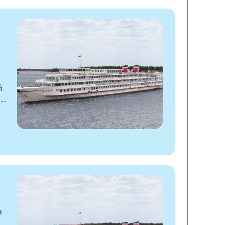
й
о…
в