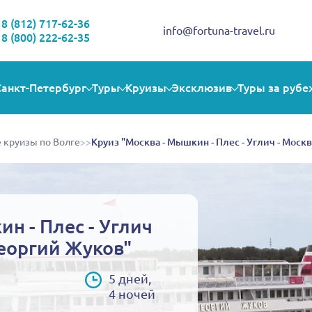
Здравствуйте!
Выбираете себе увлекательную поездку? Могу помочь!
8 (812) 717-62-36
info@fortuna-travel.ru
8 (800) 222-62-35
Санкт-Петербург
Туры
Круизы
Эксклюзив
Туры за рубе
 круизы по Волге
>>
Круиз "Москва - Мышкин - Плес - Углич - Моск
н - Плес - Углич
Георгий Жуков"
5 дней,
4 ночей