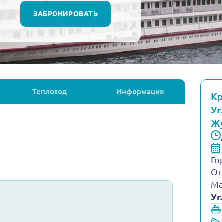
ЗАБРОНИРОВАТЬ
Теплоход
Информация
Кр
Уг
Ж
Го
От
Ма
Уг