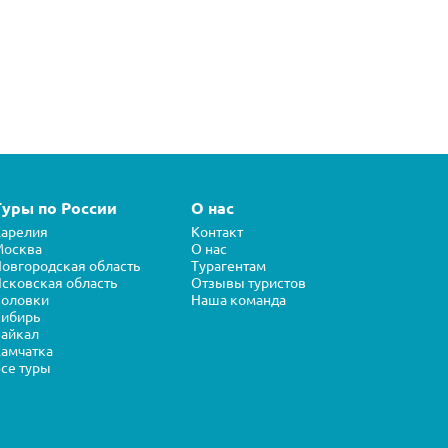
Туры по России
О нас
арелия
Контакт
Москва
О нас
овгородская область
Турагентам
сковская область
Отзывы туристов
Соловки
Наша команда
ибирь
айкал
амчатка
се туры