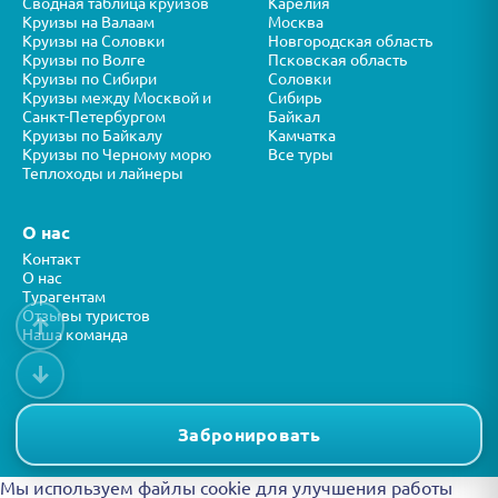
Сводная таблица круизов
Карелия
Круизы на Валаам
Москва
Круизы на Соловки
Новгородская область
Круизы по Волге
Псковская область
Круизы по Сибири
Соловки
Круизы между Москвой и
Сибирь
Санкт-Петербургом
Байкал
Круизы по Байкалу
Камчатка
Круизы по Черному морю
Все туры
Теплоходы и лайнеры
О нас
Контакт
О нас
Турагентам
Отзывы туристов
↑
Наша команда
↓
Все права защищены © ООО “ФОРТУНА” 2026
Представленная на сайте информация носит справочный характер и
Забронировать
не является публичной офертой.
Мы используем файлы cookie для улучшения работы