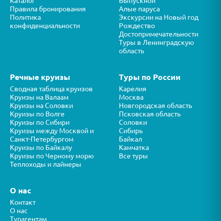
Каталог
Выпускной
Правила бронирования
Алые паруса
Политика
Экскурсии на Новый год
конфиденциальности
Рождество
Достопримечательности
Туры в Ленинградскую
область
Речные круизы
Туры по России
Сводная таблица круизов
Карелия
Круизы на Валаам
Москва
Круизы на Соловки
Новгородская область
Круизы по Волге
Псковская область
Круизы по Сибири
Соловки
Круизы между Москвой и
Сибирь
Санкт-Петербургом
Байкал
Круизы по Байкалу
Камчатка
Круизы по Черному морю
Все туры
Теплоходы и лайнеры
О нас
Контакт
О нас
Турагентам