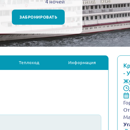
4 ночей
ЗАБРОНИРОВАТЬ
Теплоход
Информация
Кр
- 
Ж
Го
От
Ма
Уг