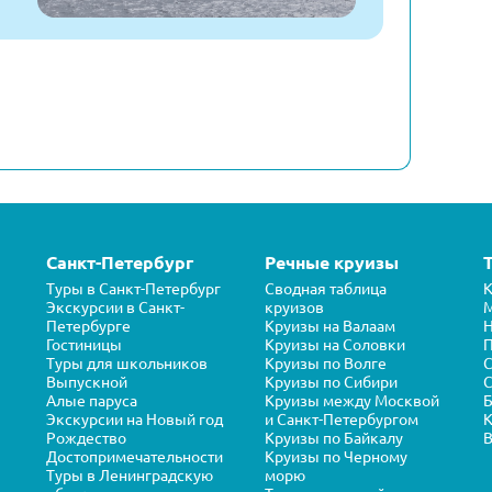
Санкт-Петербург
Речные круизы
Туры в Санкт-Петербург
Сводная таблица
К
Экскурсии в Санкт-
круизов
Петербурге
Круизы на Валаам
Н
Гостиницы
Круизы на Соловки
П
Туры для школьников
Круизы по Волге
Выпускной
Круизы по Сибири
С
Алые паруса
Круизы между Москвой
Б
Экскурсии на Новый год
и Санкт-Петербургом
К
Рождество
Круизы по Байкалу
В
Достопримечательности
Круизы по Черному
Туры в Ленинградскую
морю