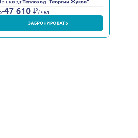
Теплоход:
Теплоход "Георгий Жуков"
47 610 ₽
от
/ чел
ЗАБРОНИРОВАТЬ