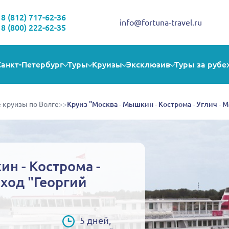
Здравствуйте!
Выбираете себе увлекательную поездку? Могу помочь!
8 (812) 717-62-36
info@fortuna-travel.ru
8 (800) 222-62-35
Санкт-Петербург
Туры
Круизы
Эксклюзив
Туры за рубе
 круизы по Волге
>>
Круиз "Москва - Мышкин - Кострома - Углич - 
ин - Кострома -
оход "Георгий
5 дней,