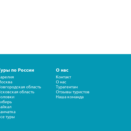
Туры по России
О нас
арелия
Контакт
Москва
О нас
овгородская область
Турагентам
сковская область
Отзывы туристов
Соловки
Наша команда
ибирь
айкал
амчатка
се туры