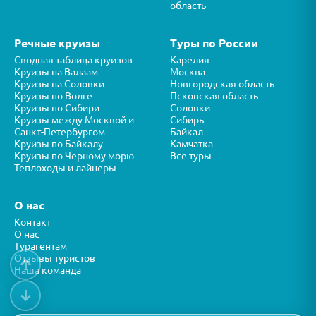
область
Речные круизы
Туры по России
Сводная таблица круизов
Карелия
Круизы на Валаам
Москва
Круизы на Соловки
Новгородская область
Круизы по Волге
Псковская область
Круизы по Сибири
Соловки
Круизы между Москвой и
Сибирь
Санкт-Петербургом
Байкал
Круизы по Байкалу
Камчатка
Круизы по Черному морю
Все туры
Теплоходы и лайнеры
О нас
Контакт
О нас
Турагентам
Отзывы туристов
↑
Наша команда
↓