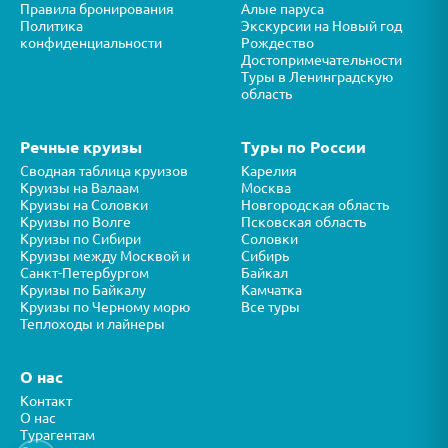
Правила бронирования
Алые паруса
Политика
Экскурсии на Новый год
конфиденциальности
Рождество
Достопримечательности
Туры в Ленинградскую
область
Речные круизы
Туры по России
Сводная таблица круизов
Карелия
Круизы на Валаам
Москва
Круизы на Соловки
Новгородская область
Круизы по Волге
Псковская область
Круизы по Сибири
Соловки
Круизы между Москвой и
Сибирь
Санкт-Петербургом
Байкал
Круизы по Байкалу
Камчатка
Круизы по Черному морю
Все туры
Теплоходы и лайнеры
О нас
Контакт
О нас
Турагентам