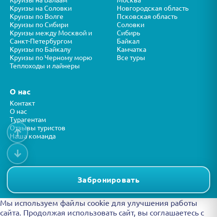
Круизы на Валаам
Москва
Круизы на Соловки
Новгородская область
Круизы по Волге
Псковская область
Круизы по Сибири
Соловки
Круизы между Москвой и
Сибирь
Санкт-Петербургом
Байкал
Круизы по Байкалу
Камчатка
Круизы по Черному морю
Все туры
Теплоходы и лайнеры
О нас
Контакт
О нас
Турагентам
Отзывы туристов
↑
Наша команда
↓
Все права защищены © ООО “ФОРТУНА” 2026
Представленная на сайте информация носит справочный характер и
Забронировать
не является публичной офертой.
Мы используем файлы cookie для улучшения работы
сайта. Продолжая использовать сайт, вы
соглашаетесь с