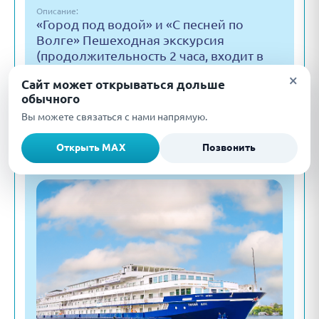
Описание:
«Город под водой» и «С песней по
Волге» Пешеходная экскурсия
(продолжительность 2 часа, входит в
стоимость тура, одна экскурсия на
×
Сайт может открываться дольше
выбор)…
обычного
Маршрут дня:
Вы можете связаться с нами напрямую.
Калязин - Дубна
Подробнее
Открыть MAX
Позвонить