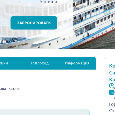
5 ночей
ЗАБРОНИРОВАТЬ
кции
Теплоход
Информация
Кр
Са
Ка
мара - Казань
Го
От