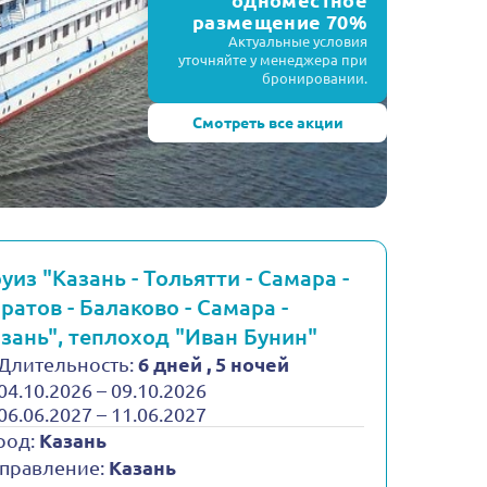
одноместное
размещение 70%
Актуальные условия
уточняйте у менеджера при
бронировании.
Смотреть все акции
уиз "Казань - Тольятти - Самара -
ратов - Балаково - Самара -
зань", теплоход "Иван Бунин"
Длительность:
6 дней , 5 ночей
04.10.2026 – 09.10.2026
06.06.2027 – 11.06.2027
род:
Казань
правление:
Казань