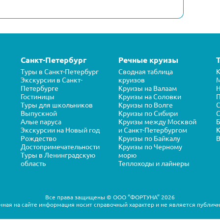
Санкт-Петербург
Речные круизы
Туры в Санкт-Петербург
Сводная таблица
К
Экскурсии в Санкт-
круизов
Петербурге
Круизы на Валаам
Н
Гостиницы
Круизы на Соловки
П
Туры для школьников
Круизы по Волге
Выпускной
Круизы по Сибири
С
Алые паруса
Круизы между Москвой
Б
Экскурсии на Новый год
и Санкт-Петербургом
К
Рождество
Круизы по Байкалу
В
Достопримечательности
Круизы по Черному
Туры в Ленинградскую
морю
область
Теплоходы и лайнеры
Все права защищены © ООО “ФОРТУНА” 2026
ная на сайте информация носит справочный характер и не является публич