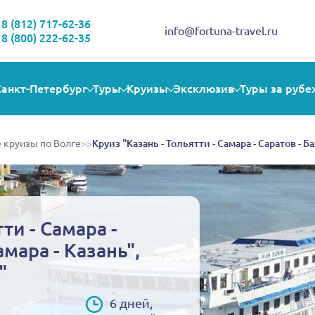
Здравствуйте!
Выбираете себе увлекательную поездку? Могу помочь!
8 (812) 717-62-36
info@fortuna-travel.ru
8 (800) 222-62-35
Санкт-Петербург
Туры
Круизы
Эксклюзив
Туры за рубе
 круизы по Волге
>>
Круиз "Казань - Тольятти - Самара - Саратов - Б
ти - Самара -
амара - Казань",
"
6 дней,