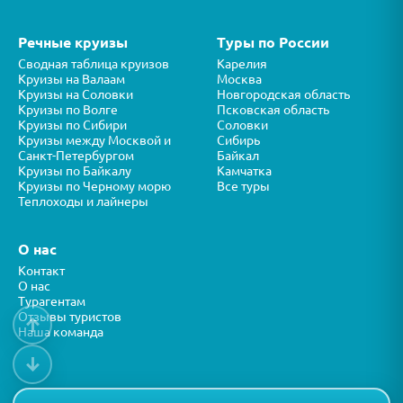
Речные круизы
Туры по России
Сводная таблица круизов
Карелия
Круизы на Валаам
Москва
Круизы на Соловки
Новгородская область
Круизы по Волге
Псковская область
Круизы по Сибири
Соловки
Круизы между Москвой и
Сибирь
Санкт-Петербургом
Байкал
Круизы по Байкалу
Камчатка
Круизы по Черному морю
Все туры
Теплоходы и лайнеры
О нас
Контакт
О нас
Турагентам
Отзывы туристов
↑
Наша команда
↓
Все права защищены © ООО “ФОРТУНА” 2026